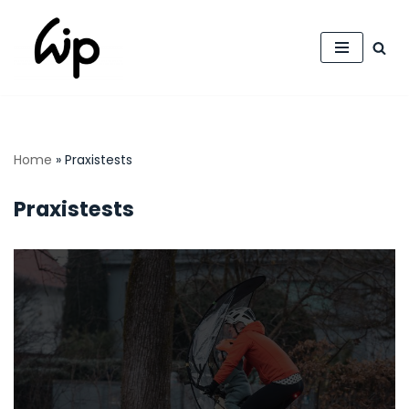
Zum
Inhalt
springen
Home
»
Praxistests
Praxistests